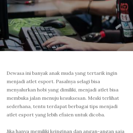
Dewasa ini banyak anak muda yang tertarik ingin
menjadi atlet esport. Pasalnya selagi bisa
menyalurkan hobi yang dimiliki, menjadi atlet bisa
membuka jalan menuju kesuksesan. Meski terlihat
sederhana, tentu terdapat berbagai tips menjadi
atlet esport yang lebih efisien untuk dicoba.
Jika hanya memiliki keinginan dan angan-angan saja