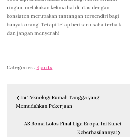
ringan, melakukan kelima hal di atas dengan
konsisten merupakan tantangan tersendiri bagi
banyak orang. Tetapi tetap berikan usaha terbaik
dan jangan menyerah!
Categories
Categories :
Sports
:
Post
Ini Teknologi Rumah Tangga yang
navigation
Memudahkan Pekerjaan
AS Roma Lolos Final Liga Eropa, Ini Kunci
Keberhasilannya!