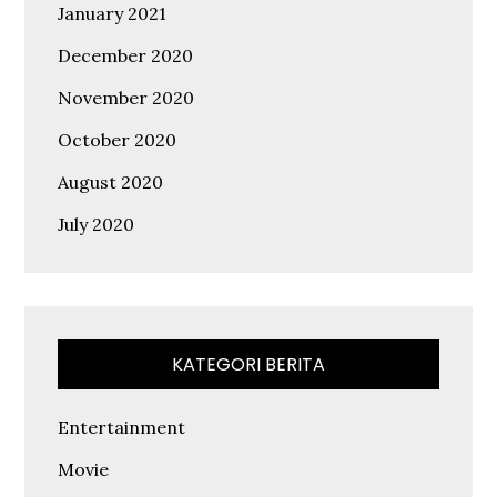
January 2021
December 2020
November 2020
October 2020
August 2020
July 2020
KATEGORI BERITA
Entertainment
Movie