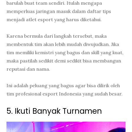
barulah buat team sendiri. Itulah mengapa
memperluas jaringan masuk dalam daftar tips
menjadi atlet esport yang harus diketahui.
Karena bermula dari langkah tersebut, maka
membentuk tim akan lebih mudah diwujudkan. Jika
tim memiliki kemistri yang bagus dan skill yang kuat,
maka pastilah sedikit demi sedikit bisa membangun
reputasi dan nama.
Ini adalah peluang yang bagus agar bisa dilirik oleh
tim profesional esport Indonesia yang sudah besar.
5. Ikuti Banyak Turnamen