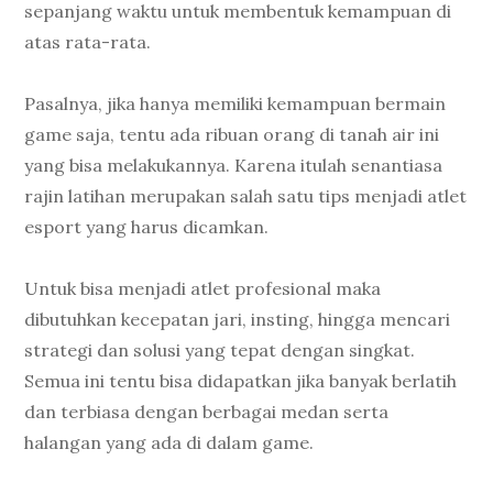
sepanjang waktu untuk membentuk kemampuan di
atas rata-rata.
Pasalnya, jika hanya memiliki kemampuan bermain
game saja, tentu ada ribuan orang di tanah air ini
yang bisa melakukannya. Karena itulah senantiasa
rajin latihan merupakan salah satu tips menjadi atlet
esport yang harus dicamkan.
Untuk bisa menjadi atlet profesional maka
dibutuhkan kecepatan jari, insting, hingga mencari
strategi dan solusi yang tepat dengan singkat.
Semua ini tentu bisa didapatkan jika banyak berlatih
dan terbiasa dengan berbagai medan serta
halangan yang ada di dalam game.