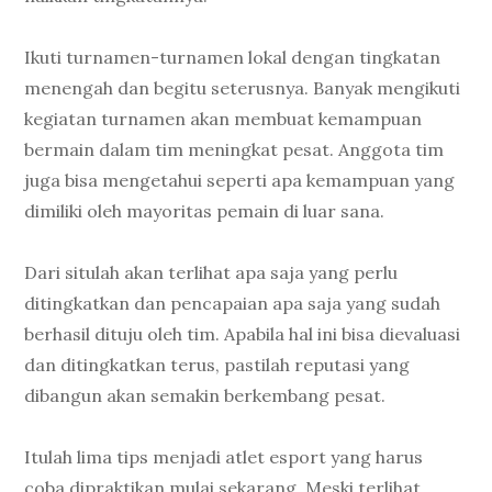
Ikuti turnamen-turnamen lokal dengan tingkatan
menengah dan begitu seterusnya. Banyak mengikuti
kegiatan turnamen akan membuat kemampuan
bermain dalam tim meningkat pesat. Anggota tim
juga bisa mengetahui seperti apa kemampuan yang
dimiliki oleh mayoritas pemain di luar sana.
Dari situlah akan terlihat apa saja yang perlu
ditingkatkan dan pencapaian apa saja yang sudah
berhasil dituju oleh tim. Apabila hal ini bisa dievaluasi
dan ditingkatkan terus, pastilah reputasi yang
dibangun akan semakin berkembang pesat.
Itulah lima tips menjadi atlet esport yang harus
coba dipraktikan mulai sekarang. Meski terlihat