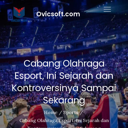
Skip
to
Ovicsoft.com
content
Cabang Olahraga
Esport, Ini Sejarah dan
Kontroversinya Sampai
Sekarang
Home
Sports
Cabang Olahraga Esport, Ini Sejarah dan