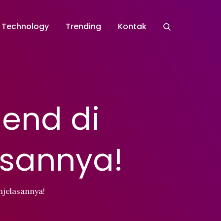
Technology
Trending
Kontak
iend di
asannya!
njelasannya!