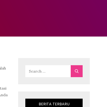
alah
Search
Search
for:
tasi
 Anda
BERITA TERBARU