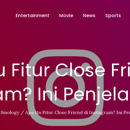
Entertainment
Movie
News
Sports
u Fitur Close Fr
am? Ini Penjel
chnology
Apa Itu Fitur Close Friend di Instagram? Ini Pe