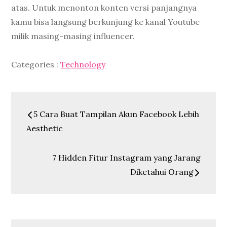
atas. Untuk menonton konten versi panjangnya
kamu bisa langsung berkunjung ke kanal Youtube
milik masing-masing influencer.
Categories
Categories :
Technology
:
Post
5 Cara Buat Tampilan Akun Facebook Lebih
navigation
Aesthetic
7 Hidden Fitur Instagram yang Jarang
Diketahui Orang