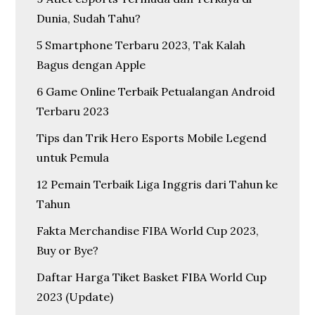
Dunia, Sudah Tahu?
5 Smartphone Terbaru 2023, Tak Kalah
Bagus dengan Apple
6 Game Online Terbaik Petualangan Android
Terbaru 2023
Tips dan Trik Hero Esports Mobile Legend
untuk Pemula
12 Pemain Terbaik Liga Inggris dari Tahun ke
Tahun
Fakta Merchandise FIBA World Cup 2023,
Buy or Bye?
Daftar Harga Tiket Basket FIBA World Cup
2023 (Update)