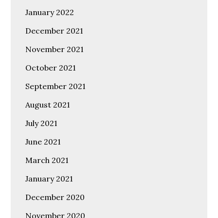
January 2022
December 2021
November 2021
October 2021
September 2021
August 2021
July 2021
June 2021
March 2021
January 2021
December 2020
November 2020