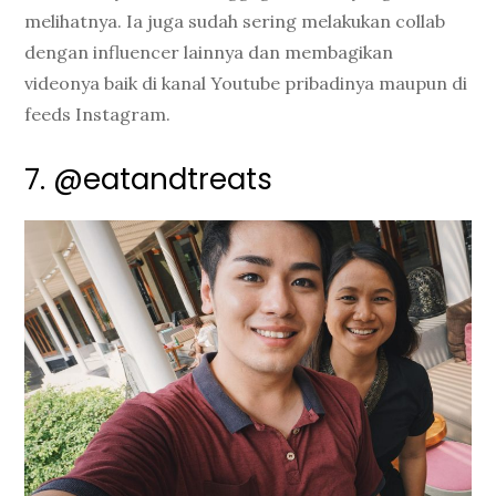
melihatnya. Ia juga sudah sering melakukan collab
dengan influencer lainnya dan membagikan
videonya baik di kanal Youtube pribadinya maupun di
feeds Instagram.
7. @eatandtreats