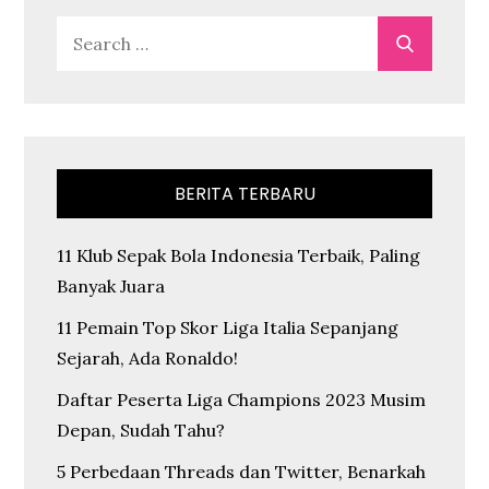
Search
Search
for:
BERITA TERBARU
11 Klub Sepak Bola Indonesia Terbaik, Paling
Banyak Juara
11 Pemain Top Skor Liga Italia Sepanjang
Sejarah, Ada Ronaldo!
Daftar Peserta Liga Champions 2023 Musim
Depan, Sudah Tahu?
5 Perbedaan Threads dan Twitter, Benarkah