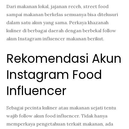
Dari makanan lokal, jajanan receh, street food
sampai makanan berkelas semuanya bisa ditelusuri
dalam satu akun yang sama. Perkaya khazanah
kuliner di berbagai daerah dengan berbekal follow
akun Instagram influencer makanan berikut.
Rekomendasi Akun
Instagram Food
Influencer
Sebagai pecinta kuliner atau makanan sejati tentu
wajib follow akun food influencer. Tidak hanya
memperkaya pengetahuan terkait makanan, ada