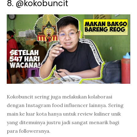
8. @kokobuncit
Kokobuncit sering juga melakukan kolaborasi
dengan Instagram food influencer lainnya. Sering
main ke luar kota hanya untuk review kuliner unik
yang ditemuinya justru jadi sangat menarik bagi
para followersnya.