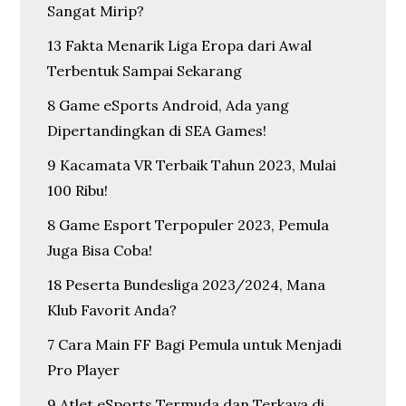
Sangat Mirip?
13 Fakta Menarik Liga Eropa dari Awal
Terbentuk Sampai Sekarang
8 Game eSports Android, Ada yang
Dipertandingkan di SEA Games!
9 Kacamata VR Terbaik Tahun 2023, Mulai
100 Ribu!
8 Game Esport Terpopuler 2023, Pemula
Juga Bisa Coba!
18 Peserta Bundesliga 2023/2024, Mana
Klub Favorit Anda?
7 Cara Main FF Bagi Pemula untuk Menjadi
Pro Player
9 Atlet eSports Termuda dan Terkaya di