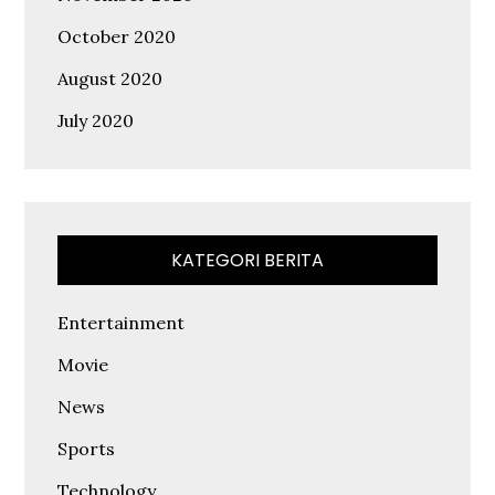
October 2020
August 2020
July 2020
KATEGORI BERITA
Entertainment
Movie
News
Sports
Technology