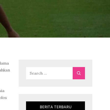
elama
bahkan
Search
Search
for:
sia
olos
BERITA TERBARU