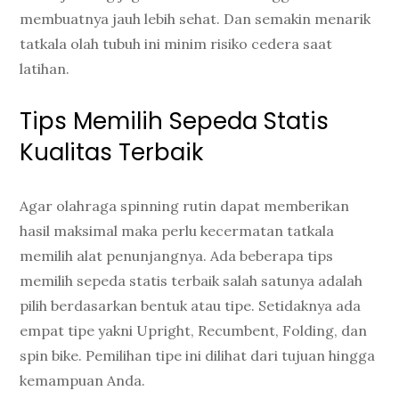
membuatnya jauh lebih sehat. Dan semakin menarik
tatkala olah tubuh ini minim risiko cedera saat
latihan.
Tips Memilih Sepeda Statis
Kualitas Terbaik
Agar olahraga spinning rutin dapat memberikan
hasil maksimal maka perlu kecermatan tatkala
memilih alat penunjangnya. Ada beberapa tips
memilih sepeda statis terbaik salah satunya adalah
pilih berdasarkan bentuk atau tipe. Setidaknya ada
empat tipe yakni Upright, Recumbent, Folding, dan
spin bike. Pemilihan tipe ini dilihat dari tujuan hingga
kemampuan Anda.