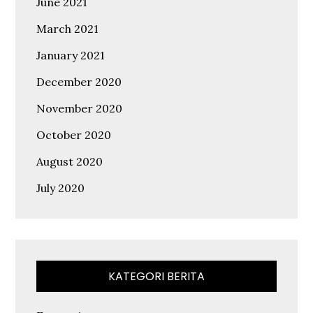
June 2021
March 2021
January 2021
December 2020
November 2020
October 2020
August 2020
July 2020
KATEGORI BERITA