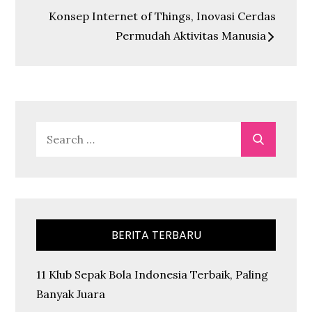
Konsep Internet of Things, Inovasi Cerdas
Permudah Aktivitas Manusia
Search
Search
for:
BERITA TERBARU
11 Klub Sepak Bola Indonesia Terbaik, Paling
Banyak Juara