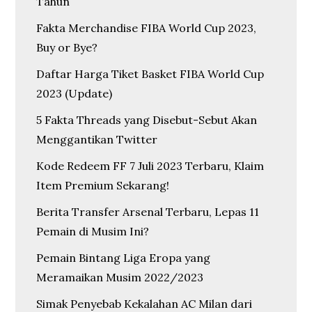
Tahun
Fakta Merchandise FIBA World Cup 2023,
Buy or Bye?
Daftar Harga Tiket Basket FIBA World Cup
2023 (Update)
5 Fakta Threads yang Disebut-Sebut Akan
Menggantikan Twitter
Kode Redeem FF 7 Juli 2023 Terbaru, Klaim
Item Premium Sekarang!
Berita Transfer Arsenal Terbaru, Lepas 11
Pemain di Musim Ini?
Pemain Bintang Liga Eropa yang
Meramaikan Musim 2022/2023
Simak Penyebab Kekalahan AC Milan dari