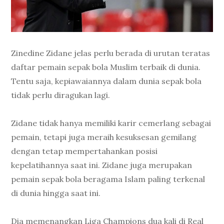
Zinedine Zidane jelas perlu berada di urutan teratas
daftar pemain sepak bola Muslim terbaik di dunia.
Tentu saja, kepiawaiannya dalam dunia sepak bola
tidak perlu diragukan lagi.
Zidane tidak hanya memiliki karir cemerlang sebagai
pemain, tetapi juga meraih kesuksesan gemilang
dengan tetap mempertahankan posisi
kepelatihannya saat ini. Zidane juga merupakan
pemain sepak bola beragama Islam paling terkenal
di dunia hingga saat ini.
Dia memenangkan Liga Champions dua kali di Real