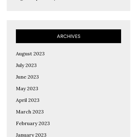
ARCHIVES
August 2023
July 2023
June 2023
May 2023
April 2023
March 2023
February 2023
January 2023