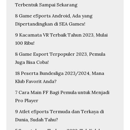
Terbentuk Sampai Sekarang
8 Game eSports Android, Ada yang
Dipertandingkan di SEA Games!
9 Kacamata VR Terbaik Tahun 2023, Mulai
100 Ribu!
8 Game Esport Terpopuler 2023, Pemula
Juga Bisa Coba!
18 Peserta Bundesliga 2023/2024, Mana
Klub Favorit Anda?
7 Cara Main FF Bagi Pemula untuk Menjadi
Pro Player
9 Atlet eSports Termuda dan Terkaya di
Dunia, Sudah Tahu?