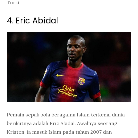
Turki.
4. Eric Abidal
Pemain sepak bola beragama Islam terkenal dunia
berikutnya adalah Eric Abidal. Awalnya seorang
Kristen, ia masuk Islam pada tahun 2007 dan