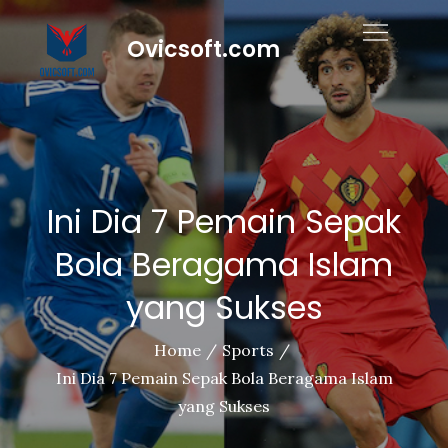
Skip
to
Ovicsoft.com
content
Ini Dia 7 Pemain Sepak
Bola Beragama Islam
yang Sukses
Home
Sports
Ini Dia 7 Pemain Sepak Bola Beragama Islam
yang Sukses