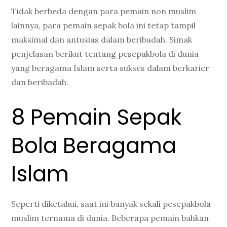
Tidak berbeda dengan para pemain non muslim
lainnya, para pemain sepak bola ini tetap tampil
maksimal dan antusias dalam beribadah. Simak
penjelasan berikut tentang pesepakbola di dunia
yang beragama Islam serta sukses dalam berkarier
dan beribadah.
8 Pemain Sepak
Bola Beragama
Islam
Seperti diketahui, saat ini banyak sekali pesepakbola
muslim ternama di dunia. Beberapa pemain bahkan