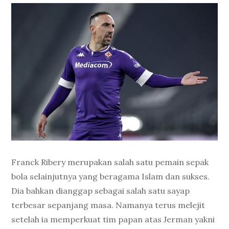
Franck Ribery merupakan salah satu pemain sepak
bola selainjutnya yang beragama Islam dan sukses.
Dia bahkan dianggap sebagai salah satu sayap
terbesar sepanjang masa. Namanya terus melejit
setelah ia memperkuat tim papan atas Jerman yakni