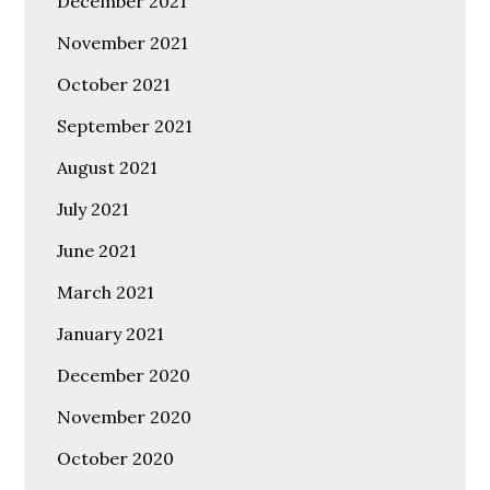
December 2021
November 2021
October 2021
September 2021
August 2021
July 2021
June 2021
March 2021
January 2021
December 2020
November 2020
October 2020