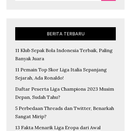
BERITA TERBARU
11 Klub Sepak Bola Indonesia Terbaik, Paling
Banyak Juara
11 Pemain Top Skor Liga Italia Sepanjang
Sejarah, Ada Ronaldo!
Daftar Peserta Liga Champions 2023 Musim
Depan, Sudah Tahu?
5 Perbedaan Threads dan Twitter, Benarkah
Sangat Mirip?
13 Fakta Menarik Liga Eropa dari Awal