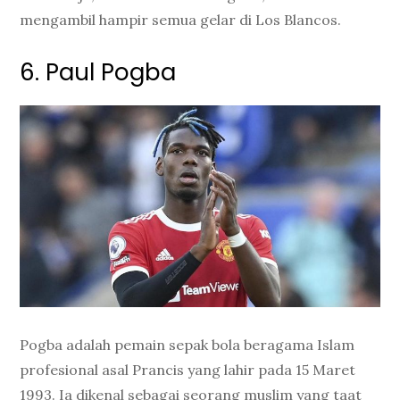
mengambil hampir semua gelar di Los Blancos.
6. Paul Pogba
Pogba adalah pemain sepak bola beragama Islam
profesional asal Prancis yang lahir pada 15 Maret
1993. Ia dikenal sebagai seorang muslim yang taat