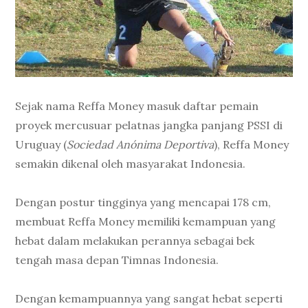
Sejak nama Reffa Money masuk daftar pemain
proyek mercusuar pelatnas jangka panjang PSSI di
Uruguay (
Sociedad Anónima Deportiva
), Reffa Money
semakin dikenal oleh masyarakat Indonesia.
Dengan postur tingginya yang mencapai 178 cm,
membuat Reffa Money memiliki kemampuan yang
hebat dalam melakukan perannya sebagai bek
tengah masa depan Timnas Indonesia.
Dengan kemampuannya yang sangat hebat seperti