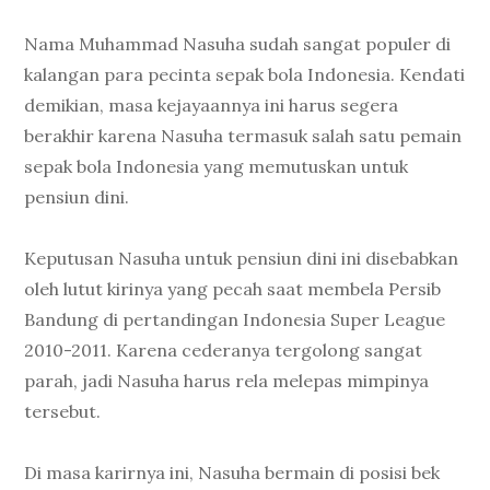
Nama Muhammad Nasuha sudah sangat populer di
kalangan para pecinta sepak bola Indonesia. Kendati
demikian, masa kejayaannya ini harus segera
berakhir karena Nasuha termasuk salah satu pemain
sepak bola Indonesia yang memutuskan untuk
pensiun dini.
Keputusan Nasuha untuk pensiun dini ini disebabkan
oleh lutut kirinya yang pecah saat membela Persib
Bandung di pertandingan Indonesia Super League
2010-2011. Karena cederanya tergolong sangat
parah, jadi Nasuha harus rela melepas mimpinya
tersebut.
Di masa karirnya ini, Nasuha bermain di posisi bek