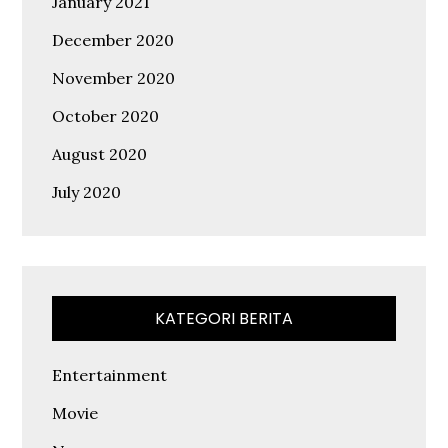
January 2021
December 2020
November 2020
October 2020
August 2020
July 2020
KATEGORI BERITA
Entertainment
Movie