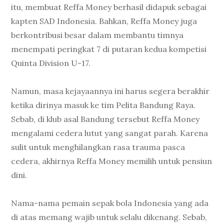
itu, membuat Reffa Money berhasil didapuk sebagai
kapten SAD Indonesia. Bahkan, Reffa Money juga
berkontribusi besar dalam membantu timnya
menempati peringkat 7 di putaran kedua kompetisi
Quinta Division U-17.
Namun, masa kejayaannya ini harus segera berakhir
ketika dirinya masuk ke tim Pelita Bandung Raya.
Sebab, di klub asal Bandung tersebut Reffa Money
mengalami cedera lutut yang sangat parah. Karena
sulit untuk menghilangkan rasa trauma pasca
cedera, akhirnya Reffa Money memilih untuk pensiun
dini.
Nama-nama pemain sepak bola Indonesia yang ada
di atas memang wajib untuk selalu dikenang. Sebab,