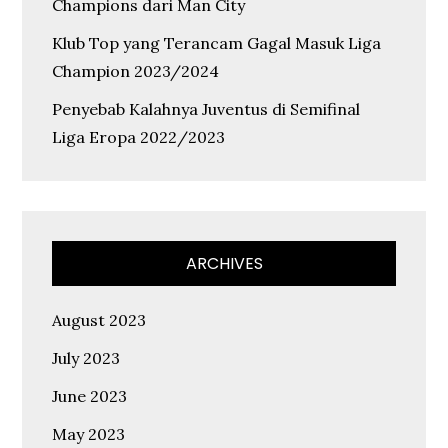
Champions dari Man City
Klub Top yang Terancam Gagal Masuk Liga
Champion 2023/2024
Penyebab Kalahnya Juventus di Semifinal
Liga Eropa 2022/2023
ARCHIVES
August 2023
July 2023
June 2023
May 2023