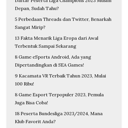
Daftar Peserta Liga Champions 2023 Musim
Depan, Sudah Tahu?
5 Perbedaan Threads dan Twitter, Benarkah
Sangat Mirip?
13 Fakta Menarik Liga Eropa dari Awal
Terbentuk Sampai Sekarang
8 Game eSports Android, Ada yang
Dipertandingkan di SEA Games!
9 Kacamata VR Terbaik Tahun 2023, Mulai
100 Ribu!
8 Game Esport Terpopuler 2023, Pemula
Juga Bisa Coba!
18 Peserta Bundesliga 2023/2024, Mana
Klub Favorit Anda?