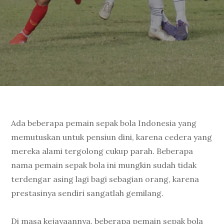
Ada beberapa pemain sepak bola Indonesia yang
memutuskan untuk pensiun dini, karena cedera yang
mereka alami tergolong cukup parah. Beberapa
nama pemain sepak bola ini mungkin sudah tidak
terdengar asing lagi bagi sebagian orang, karena
prestasinya sendiri sangatlah gemilang.
Di masa kejayaannya, beberapa pemain sepak bola