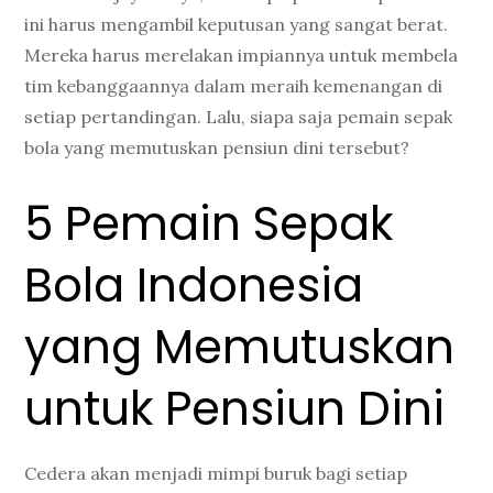
ini harus mengambil keputusan yang sangat berat.
Mereka harus merelakan impiannya untuk membela
tim kebanggaannya dalam meraih kemenangan di
setiap pertandingan. Lalu, siapa saja pemain sepak
bola yang memutuskan pensiun dini tersebut?
5 Pemain Sepak
Bola Indonesia
yang Memutuskan
untuk Pensiun Dini
Cedera akan menjadi mimpi buruk bagi setiap