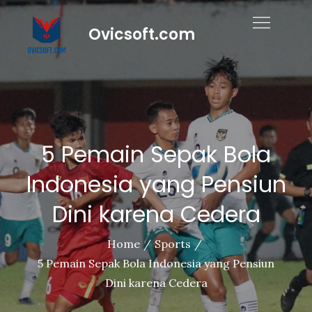
Skip
to
Ovicsoft.com
content
5 Pemain Sepak Bola
Indonesia yang Pensiun
Dini karena Cedera
Home
Sports
5 Pemain Sepak Bola Indonesia yang Pensiun
Dini karena Cedera