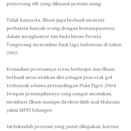
penyerang elit yang dikuasai pemain asing.
Tidak hanya itu, Ilham juga berhasil mencuri
perhatian banyak orang dengan kemampuannya
dalam menghantar tim kuda hitam Persita
Tangerang menembus final Liga Indonesia di tahun
2002.
Kemudian prestasinya terus berlanjut dan Ilham
berhasil mencatatkan diri sebagai pencetak gol
terbanyak selama pertandingan Piala Tiger 2004.
Dengan penampilannya yang sangat memukau,
membuat Ilham mampu direkrut klub asal Malaysia
yakni MPPJ Selangor.
Ini bukanlah prestasi yang patut dilupakan, karena