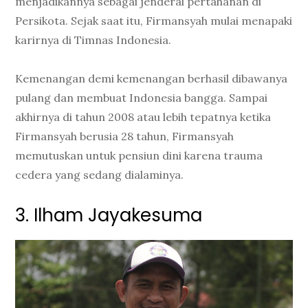
menjadikannya sebagai jenderal pertahanan di
Persikota. Sejak saat itu, Firmansyah mulai menapaki
karirnya di Timnas Indonesia.
Kemenangan demi kemenangan berhasil dibawanya
pulang dan membuat Indonesia bangga. Sampai
akhirnya di tahun 2008 atau lebih tepatnya ketika
Firmansyah berusia 28 tahun, Firmansyah
memutuskan untuk pensiun dini karena trauma
cedera yang sedang dialaminya.
3. Ilham Jayakesuma