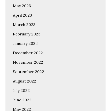
May 2023
April 2023
March 2023
February 2023
January 2023
December 2022
November 2022
September 2022
August 2022
July 2022
June 2022
May 2022