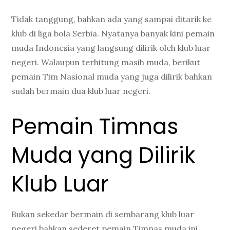
Tidak tanggung, bahkan ada yang sampai ditarik ke
klub di liga bola Serbia. Nyatanya banyak kini pemain
muda Indonesia yang langsung dilirik oleh klub luar
negeri. Walaupun terhitung masih muda, berikut
pemain Tim Nasional muda yang juga dilirik bahkan
sudah bermain dua klub luar negeri.
Pemain Timnas
Muda yang Dilirik
Klub Luar
Bukan sekedar bermain di sembarang klub luar
negeri bahkan sederet pemain Timnas muda ini