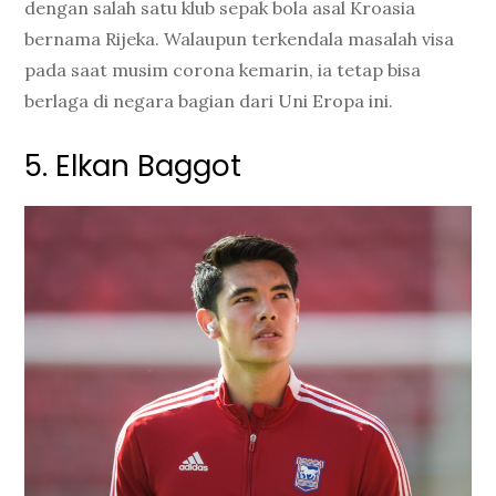
dengan salah satu klub sepak bola asal Kroasia
bernama Rijeka. Walaupun terkendala masalah visa
pada saat musim corona kemarin, ia tetap bisa
berlaga di negara bagian dari Uni Eropa ini.
5. Elkan Baggot