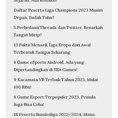
Sejarah, Ada Ronaldo!
Daftar Peserta Liga Champions 2023 Musim
Depan, Sudah Tahu?
5 Perbedaan Threads dan Twitter, Benarkah
Sangat Mirip?
13 Fakta Menarik Liga Eropa dari Awal
Terbentuk Sampai Sekarang
8 Game eSports Android, Ada yang
Dipertandingkan di SEA Games!
9 Kacamata VR Terbaik Tahun 2023, Mulai
100 Ribu!
8 Game Esport Terpopuler 2023, Pemula
Juga Bisa Coba!
18 Peserta Bundesliga 2023/2024, Mana