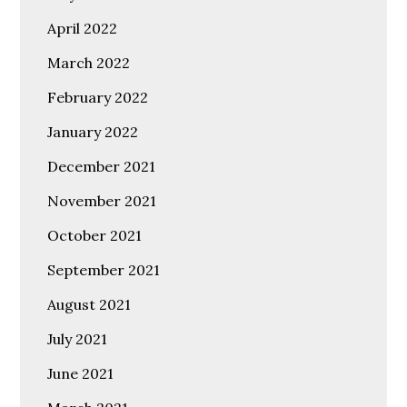
April 2022
March 2022
February 2022
January 2022
December 2021
November 2021
October 2021
September 2021
August 2021
July 2021
June 2021