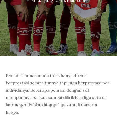
Muda yang Dilirik Klub Luar
Pemain Timnas muda tidak hanya dikenal
berprestasi secara timnya tapi juga berprestasi per
individunya. Beberapa pemain dengan skil
mumpuninya bahkan sampai dilirik klub liga satu di
luar negeri bahkan hingga liga satu di daratan
Eropa.