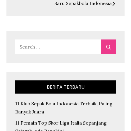
Baru Sepakbola Indonesia
Search
Search
for:
BERITA TERBARU
11 Klub Sepak Bola Indonesia Terbaik, Paling
Banyak Juara
11 Pemain Top Skor Liga Italia Sepanjang