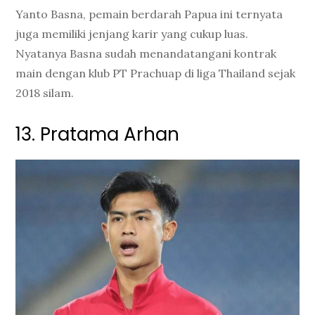
Yanto Basna, pemain berdarah Papua ini ternyata
juga memiliki jenjang karir yang cukup luas.
Nyatanya Basna sudah menandatangani kontrak
main dengan klub PT Prachuap di liga Thailand sejak
2018 silam.
13. Pratama Arhan