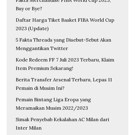
Fakta Merchandise FIBA World Cup 2023,
Buy or Bye?
Daftar Harga Tiket Basket FIBA World Cup
2023 (Update)
5 Fakta Threads yang Disebut-Sebut Akan
Menggantikan Twitter
Kode Redeem FF 7 Juli 2023 Terbaru, Klaim
Item Premium Sekarang!
Berita Transfer Arsenal Terbaru, Lepas 11
Pemain di Musim Ini?
Pemain Bintang Liga Eropa yang
Meramaikan Musim 2022/2023
Simak Penyebab Kekalahan AC Milan dari
Inter Milan