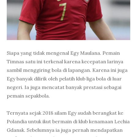
Siapa yang tidak mengenal Egy Maulana. Pemain
Timnas satu ini terkenal karena kecepatan larinya
sambil menggiring bola di lapangan. Karena ini juga
Egy banyak dilirik oleh pelatih klub liga bola di luar
negeri. Ia juga mencatat banyak prestasi sebagai
pemain sepakbola.
Ternyata sejak 2018 silam Egy sudah berangkat ke
Polandia untuk ikut bermain di klub kenamaan Lechia
Gdansk. Sebelumnya ia juga pernah mendapatkan