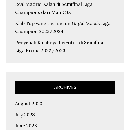
Real Madrid Kalah di Semifinal Liga
Champions dari Man City
Klub Top yang Terancam Gagal Masuk Liga
Champion 2023/2024
Penyebab Kalahnya Juventus di Semifinal
Liga Eropa 2022/2023
ARCHIVES
August 2023
July 2023
June 2023