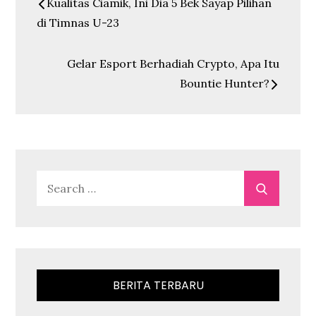
Kualitas Ciamik, Ini Dia 5 Bek Sayap Pilihan
navigation
di Timnas U-23
Gelar Esport Berhadiah Crypto, Apa Itu
Bountie Hunter?
Search
Search
for:
BERITA TERBARU