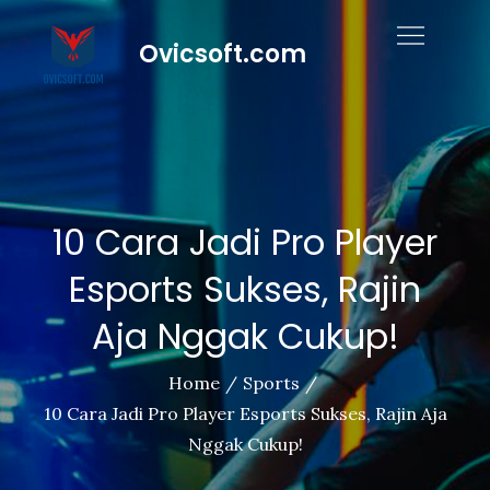
Skip
to
Ovicsoft.com
content
10 Cara Jadi Pro Player
Esports Sukses, Rajin
Aja Nggak Cukup!
Home
Sports
10 Cara Jadi Pro Player Esports Sukses, Rajin Aja
Nggak Cukup!