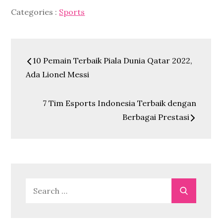
Categories
Categories :
Sports
:
Post
10 Pemain Terbaik Piala Dunia Qatar 2022,
navigation
Ada Lionel Messi
7 Tim Esports Indonesia Terbaik dengan
Berbagai Prestasi
Search
Search
for: