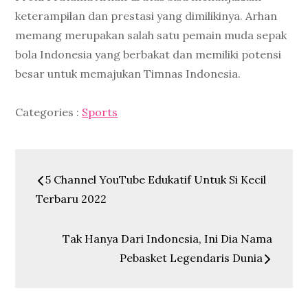
keterampilan dan prestasi yang dimilikinya. Arhan
memang merupakan salah satu pemain muda sepak
bola Indonesia yang berbakat dan memiliki potensi
besar untuk memajukan Timnas Indonesia.
Categories
Categories :
Sports
:
Post
5 Channel YouTube Edukatif Untuk Si Kecil
navigation
Terbaru 2022
Tak Hanya Dari Indonesia, Ini Dia Nama
Pebasket Legendaris Dunia