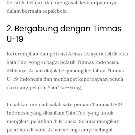
berlatih, belajar, dan mengasah kemampuannya
dalam bermain sepak bola.
2. Bergabung dengan Timnas
U-19
Keterampilan dan potensi Arhan ternyata dilirik oleh
Shin Tae-yong sebagai pelatih Timnas Indonesia.
Akhirnya, Arhan diajak bergabung ke dalam Timnas
U-19 Indonesia dan mendapat kepercayaan penuh
dari sang pelatih, Shin Tae-yong.
Ia bahkan menjadi salah satu pemain Timnas U-19
Indonesia yang diusulkan Shin Tae-yong untuk
mengikuti pelatihan di Kroasia. Selama mengikuti
pelatihan di sana, Arhan sering tampil sebagai