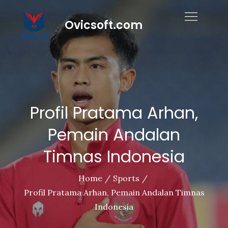
Skip
to
Ovicsoft.com
content
Profil Pratama Arhan,
Pemain Andalan
Timnas Indonesia
Home
Sports
Profil Pratama Arhan, Pemain Andalan Timnas
Indonesia