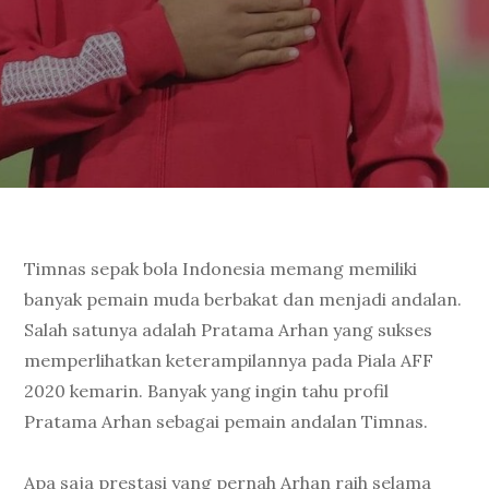
Timnas sepak bola Indonesia memang memiliki
banyak pemain muda berbakat dan menjadi andalan.
Salah satunya adalah Pratama Arhan yang sukses
memperlihatkan keterampilannya pada Piala AFF
2020 kemarin. Banyak yang ingin tahu profil
Pratama Arhan sebagai pemain andalan Timnas.
Apa saja prestasi yang pernah Arhan raih selama