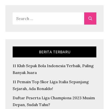
Search
Search
for:
BERITA TERBARU
11 Klub Sepak Bola Indonesia Terbaik, Paling
Banyak Juara
11 Pemain Top Skor Liga Italia Sepanjang
Sejarah, Ada Ronaldo!
Daftar Peserta Liga Champions 2023 Musim
Depan, Sudah Tahu?