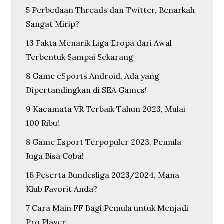
5 Perbedaan Threads dan Twitter, Benarkah
Sangat Mirip?
13 Fakta Menarik Liga Eropa dari Awal
Terbentuk Sampai Sekarang
8 Game eSports Android, Ada yang
Dipertandingkan di SEA Games!
9 Kacamata VR Terbaik Tahun 2023, Mulai
100 Ribu!
8 Game Esport Terpopuler 2023, Pemula
Juga Bisa Coba!
18 Peserta Bundesliga 2023/2024, Mana
Klub Favorit Anda?
7 Cara Main FF Bagi Pemula untuk Menjadi
Pro Player