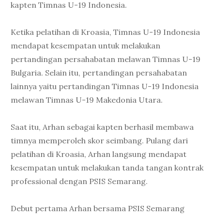
kapten Timnas U-19 Indonesia.
Ketika pelatihan di Kroasia, Timnas U-19 Indonesia
mendapat kesempatan untuk melakukan
pertandingan persahabatan melawan Timnas U-19
Bulgaria. Selain itu, pertandingan persahabatan
lainnya yaitu pertandingan Timnas U-19 Indonesia
melawan Timnas U-19 Makedonia Utara.
Saat itu, Arhan sebagai kapten berhasil membawa
timnya memperoleh skor seimbang. Pulang dari
pelatihan di Kroasia, Arhan langsung mendapat
kesempatan untuk melakukan tanda tangan kontrak
professional dengan PSIS Semarang.
Debut pertama Arhan bersama PSIS Semarang