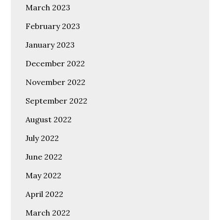
March 2023
February 2023
January 2023
December 2022
November 2022
September 2022
August 2022
July 2022
June 2022
May 2022
April 2022
March 2022