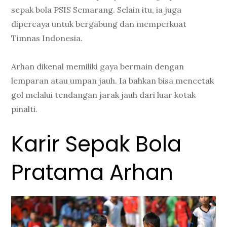
sepak bola PSIS Semarang. Selain itu, ia juga
dipercaya untuk bergabung dan memperkuat
Timnas Indonesia.
Arhan dikenal memiliki gaya bermain dengan
lemparan atau umpan jauh. Ia bahkan bisa mencetak
gol melalui tendangan jarak jauh dari luar kotak
pinalti.
Karir Sepak Bola
Pratama Arhan