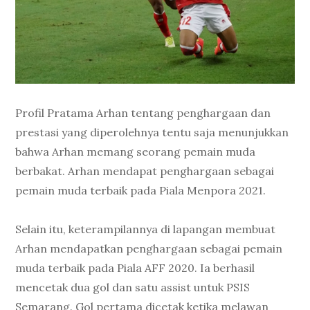
Profil Pratama Arhan tentang penghargaan dan
prestasi yang diperolehnya tentu saja menunjukkan
bahwa Arhan memang seorang pemain muda
berbakat. Arhan mendapat penghargaan sebagai
pemain muda terbaik pada Piala Menpora 2021.
Selain itu, keterampilannya di lapangan membuat
Arhan mendapatkan penghargaan sebagai pemain
muda terbaik pada Piala AFF 2020. Ia berhasil
mencetak dua gol dan satu assist untuk PSIS
Semarang. Gol pertama dicetak ketika melawan