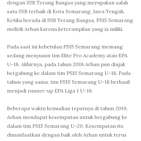
dengan SSB Terang Bangsa yang merupakan salah
satu SSB terbaik di Kota Semarang, Jawa Tengah.
Ketika berada di SSB Terang Bangsa, PSIS Semarang
melirik Arhan karena keterampilan yang ia miliki.
Pada saat ini kebetulan PSIS Semarang memang
sedang menyusun tim Elite Pro Academy atau EPA
U-18. Akhirnya, pada tahun 2018 Arhan pun diajak
bergabung ke dalam tim PSIS Semarang U-18. Pada
tahun yang sama, tim PSIS Semarang U-18 berhasil
menjadi runner-up EPA Liga 1 U-18.
Beberapa waktu kemudian tepatnya di tahun 2019,
Arhan mendapat kesempatan untuk bergabung ke
dalam tim PSIS Semarang U-20. Kesempatan itu
dimanfaatkan dengan baik oleh Arhan untuk terus