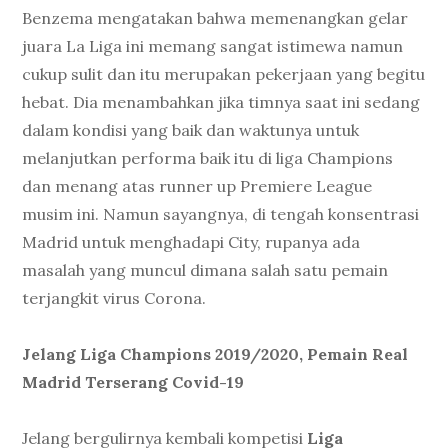
Benzema mengatakan bahwa memenangkan gelar
juara La Liga ini memang sangat istimewa namun
cukup sulit dan itu merupakan pekerjaan yang begitu
hebat. Dia menambahkan jika timnya saat ini sedang
dalam kondisi yang baik dan waktunya untuk
melanjutkan performa baik itu di liga Champions
dan menang atas runner up Premiere League
musim ini. Namun sayangnya, di tengah konsentrasi
Madrid untuk menghadapi City, rupanya ada
masalah yang muncul dimana salah satu pemain
terjangkit virus Corona.
Jelang Liga Champions 2019/2020, Pemain Real
Madrid Terserang Covid-19
Jelang bergulirnya kembali kompetisi
Liga