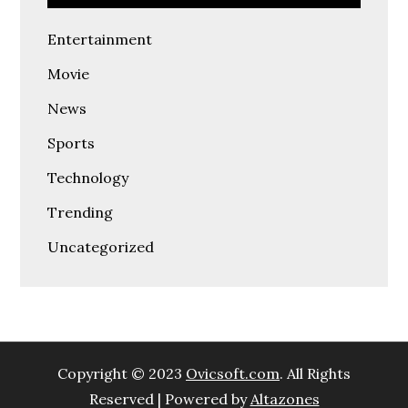
Entertainment
Movie
News
Sports
Technology
Trending
Uncategorized
Copyright © 2023
Ovicsoft.com
. All Rights
Reserved | Powered by
Altazones