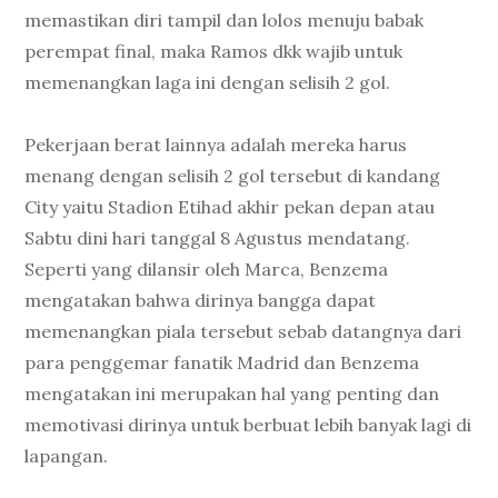
memastikan diri tampil dan lolos menuju babak
perempat final, maka Ramos dkk wajib untuk
memenangkan laga ini dengan selisih 2 gol.
Pekerjaan berat lainnya adalah mereka harus
menang dengan selisih 2 gol tersebut di kandang
City yaitu Stadion Etihad akhir pekan depan atau
Sabtu dini hari tanggal 8 Agustus mendatang.
Seperti yang dilansir oleh Marca, Benzema
mengatakan bahwa dirinya bangga dapat
memenangkan piala tersebut sebab datangnya dari
para penggemar fanatik Madrid dan Benzema
mengatakan ini merupakan hal yang penting dan
memotivasi dirinya untuk berbuat lebih banyak lagi di
lapangan.