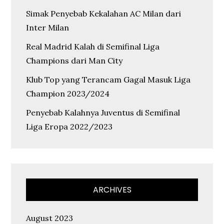
Simak Penyebab Kekalahan AC Milan dari
Inter Milan
Real Madrid Kalah di Semifinal Liga
Champions dari Man City
Klub Top yang Terancam Gagal Masuk Liga
Champion 2023/2024
Penyebab Kalahnya Juventus di Semifinal
Liga Eropa 2022/2023
ARCHIVES
August 2023