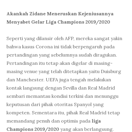
Akankah Zidane Meneruskan Kejeniusannya
Menyabet Gelar Liga Champions 2019/2020
Seperti yang dilansir oleh AFP, mereka sangat yakin
bahwa kasus Corona ini tidak berpengaruh pada
pertandingan yang sebelumnya sudah diragukan.
Pertandingan itu tetap akan digelar di masing-
masing venue yang telah ditetapkan yaitu Duisburg
dan Manchester. UEFA juga tengah melakukan
kontak langsung dengan Sevilla dan Real Madrid
sembari memantau kondisi terkini dan menunggu
keputusan dari pihak otoritas Spanyol yang
kompeten. Sementara itu, pihak Real Madrid tetap
memandang penuh dan optimis pada
liga
Champions 2019/2020
yang akan berlangsung.