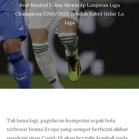
Real Madrid Fokus Menatap Lanjutan Liga
Champions 2019/2020 Setelah Sabet Gelar La
Liga
Tak lama lagi, pagelaran kompetisi sepak bola
terbesar benua Eropa yang sempat berhenti akibat
pandemi virus Covid-19 akan bergulir kembali pada