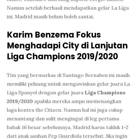
Namun setelah berhasil mendapatkan gelar La Liga
ini, Madrid masih belum boleh santai.
Karim Benzema Fokus
Menghadapi City di Lanjutan
Liga Champions 2019/2020
Tim yang bermarkas di Santiago Bernabeu ini masih
memiliki peluang untuk mengawinkan gelar juara La
Liga Spanyol dengan gelar juara
Liga Champions
2019/2020
apabila mereka ampu memenangkan
laga kontra the Citizen. Namun hal ini juga cukup
menantang dan sulit mengingat di leg pertama
babak 16 besar sebelumnya, Madrid harus takluk 1-2
dari anak asuhan Pep Guardiola tersebut. Jika ingin