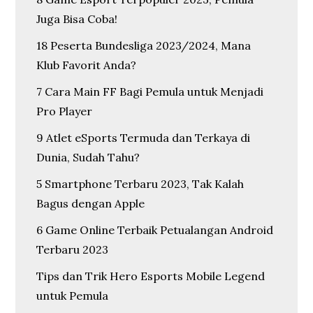
Juga Bisa Coba!
18 Peserta Bundesliga 2023/2024, Mana
Klub Favorit Anda?
7 Cara Main FF Bagi Pemula untuk Menjadi
Pro Player
9 Atlet eSports Termuda dan Terkaya di
Dunia, Sudah Tahu?
5 Smartphone Terbaru 2023, Tak Kalah
Bagus dengan Apple
6 Game Online Terbaik Petualangan Android
Terbaru 2023
Tips dan Trik Hero Esports Mobile Legend
untuk Pemula