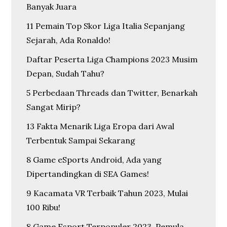
Banyak Juara
11 Pemain Top Skor Liga Italia Sepanjang
Sejarah, Ada Ronaldo!
Daftar Peserta Liga Champions 2023 Musim
Depan, Sudah Tahu?
5 Perbedaan Threads dan Twitter, Benarkah
Sangat Mirip?
13 Fakta Menarik Liga Eropa dari Awal
Terbentuk Sampai Sekarang
8 Game eSports Android, Ada yang
Dipertandingkan di SEA Games!
9 Kacamata VR Terbaik Tahun 2023, Mulai
100 Ribu!
8 Game Esport Terpopuler 2023, Pemula