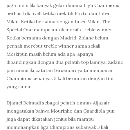
juga memiliki banyak gelar dimana Liga Champions
berhasil dia raih ketika melatih Porto dan Inter
Milan. Ketika bersama dengan Inter Milan, The
Special One mampu untuk meraih treble winner.
Ketika bersama dengan Madrid, Zidane belum
pernah merebut treble winner sama sekali.
Meskipun masih belum ada apa-apanya
dibandingkan dengan dua pelatih top lainnya, Zidane
pun memiliki catatan tersendiri yaitu menjuarai
Champions sebanyak 3 kali beruntun dengan tim
yang sama.
Djamel Belmadi sebagai pelatih timnas Aljazair
mengatakan bahwa Mourinho dan Guardiola pun
juga dapat dikatakan jenius bila mampu
memenangkan liga Champions sebanyak 3 kali