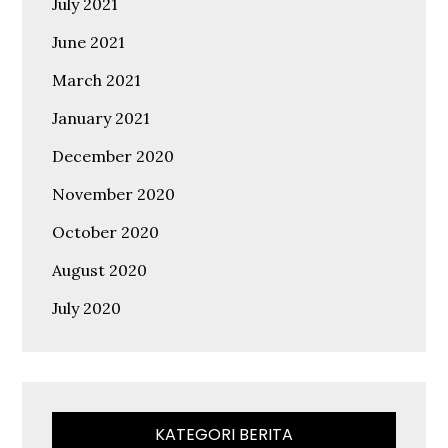
July 2021
June 2021
March 2021
January 2021
December 2020
November 2020
October 2020
August 2020
July 2020
KATEGORI BERITA