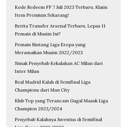
Kode Redeem FF 7 Juli 2023 Terbaru, Klaim
Item Premium Sekarang!
Berita Transfer Arsenal Terbaru, Lepas 11
Pemain di Musim Ini?
Pemain Bintang Liga Eropa yang
Meramaikan Musim 2022/2023
Simak Penyebab Kekalahan AC Milan dari
Inter Milan
Real Madrid Kalah di Semifinal Liga
Champions dari Man City
Klub Top yang Terancam Gagal Masuk Liga
Champion 2023/2024
Penyebab Kalahnya Juventus di Semifinal