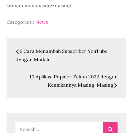
kemampuan masing-masing.
Categories
Categories :
News
:
Post
6 Cara Menambah Subscriber YouTube
navigation
dengan Mudah
10 Aplikasi Populer Tahun 2022 dengan
Keunikannya Masing-Masing
Search
Search