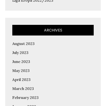
Liga Eropa 2022/2023
ARCHIVES
August 2023
July 2023
June 2023
May 2023
April 2023
March 2023
February 2023