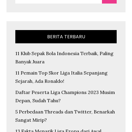
for:
BERITA TERBARU
11 Klub Sepak Bola Indonesia Terbaik, Paling
Banyak Juara
11 Pemain Top Skor Liga Italia Sepanjang
Sejarah, Ada Ronaldo!
Daftar Peserta Liga Champions 2023 Musim
Depan, Sudah Tahu?
5 Perbedaan Threads dan Twitter, Benarkah
Sangat Mirip?
13 Fakta Menarik Liga Eropa dari Awal