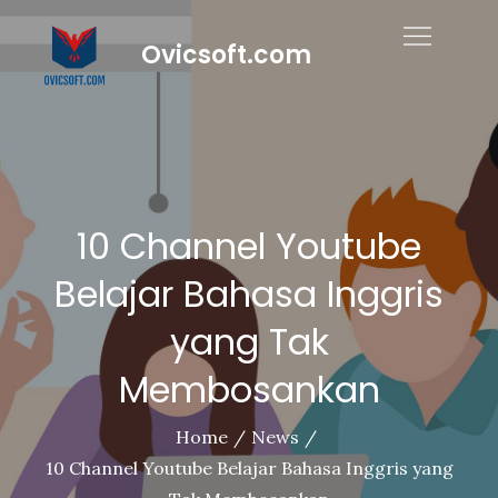
Skip
to
Ovicsoft.com
content
10 Channel Youtube
Belajar Bahasa Inggris
yang Tak
Membosankan
Home
News
10 Channel Youtube Belajar Bahasa Inggris yang