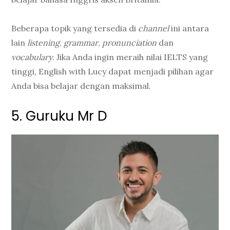
Beberapa topik yang tersedia di
channel
ini antara
lain
listening
,
grammar
,
pronunciation
dan
vocabulary
. Jika Anda ingin meraih nilai IELTS yang
tinggi, English with Lucy dapat menjadi pilihan agar
Anda bisa belajar dengan maksimal.
5. Guruku Mr D