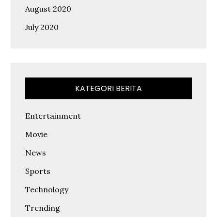
August 2020
July 2020
KATEGORI BERITA
Entertainment
Movie
News
Sports
Technology
Trending