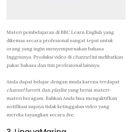
Materi pembelajaran di BBC Learn English yang
dikemas secara profesional sangat tepat untuk
orang yang ingin menyempurnakan bahasa
Inggrisnya. Produksi video di
channel
ini melibatkan
pakar bahasa dan tim profesional lainnya.
Anda dapat belajar dengan muda karena terdapat
channel
favorit dan
playlist
yang berisi materi-
materi beragam. Bahkan Anda bisa mengaktifkan
notifikasi supaya tidak ketinggalan video yang
mereka tayangkan secara
live
.