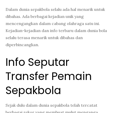
Dalam dunia sepakbola selalu ada hal menarik untuk
dibahas. Ada berbagai kejadian unik yang
mencengangkan dalam cabang olahraga satu ini.
Kejadian-kejadian dan info terbaru dalam dunia bola
selalu terasa menarik untuk dibahas dan
diperbincangkan.
Info Seputar
Transfer Pemain
Sepakbola
Sejak dulu dalam dunia sepakbola telah tercatat
berbagai rekor yang membuat mulut menganga