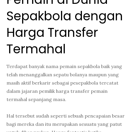
Sepakbola dengan
Harga Transfer
Termahal
Terdapat banyak nama pemain sepakbola baik yang
telah menanggalkan sepatu bolanya maupun yang
masih aktif berkarir sebagai pesepakbola tercatat
dalam jajaran pemilik harga transfer pemain
termahal sepanjang masa.
Hal tersebut sudah seperti sebuah pencapaian besar
bagi mereka dan itu merupakan sesuatu yang patut