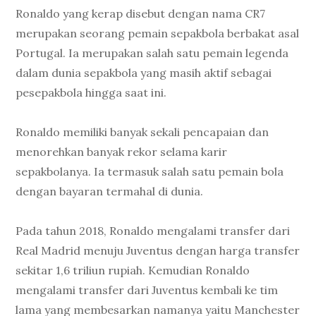
Ronaldo yang kerap disebut dengan nama CR7
merupakan seorang pemain sepakbola berbakat asal
Portugal. Ia merupakan salah satu pemain legenda
dalam dunia sepakbola yang masih aktif sebagai
pesepakbola hingga saat ini.
Ronaldo memiliki banyak sekali pencapaian dan
menorehkan banyak rekor selama karir
sepakbolanya. Ia termasuk salah satu pemain bola
dengan bayaran termahal di dunia.
Pada tahun 2018, Ronaldo mengalami transfer dari
Real Madrid menuju Juventus dengan harga transfer
sekitar 1,6 triliun rupiah. Kemudian Ronaldo
mengalami transfer dari Juventus kembali ke tim
lama yang membesarkan namanya yaitu Manchester