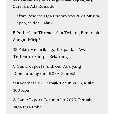
Sejarah, Ada Ronaldo!
Daftar Peserta Liga Champions 2023 Musim
Depan, Sudah Tahu?
5 Perbedaan Threads dan Twitter, Benarkah
Sangat Mirip?
13 Fakta Menarik Liga Eropa dari Awal
Terbentuk Sampai Sekarang
8 Game eSports Android, Ada yang
Dipertandingkan di SEA Games!
9 Kacamata VR Terbaik Tahun 2023, Mulai
100 Ribu!
8 Game Esport Terpopuler 2023, Pemula
Juga Bisa Coba!