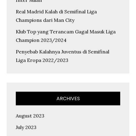
Real Madrid Kalah di Semifinal Liga
Champions dari Man City
Klub Top yang Terancam Gagal Masuk Liga
Champion 2023/2024
Penyebab Kalahnya Juventus di Semifinal
Liga Eropa 2022/2023
ARCHIVES
August 2023
July 2023