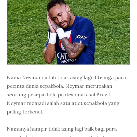
Nama Neymar sudah tidak asing lagi ditelinga para
pecinta dunia sepakbola. Neymar merupakan
seorang pesepakbola profesional asal Brazil.
Neymar menjadi salah satu atlet sepakbola yang
paling terkenal.
Namanya hampir tidak asing lagi baik bagi para