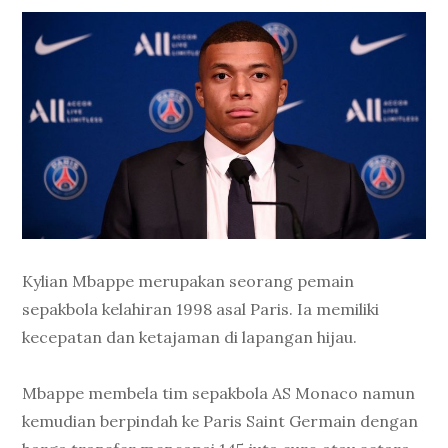
Kylian Mbappe merupakan seorang pemain
sepakbola kelahiran 1998 asal Paris. Ia memiliki
kecepatan dan ketajaman di lapangan hijau.
Mbappe membela tim sepakbola AS Monaco namun
kemudian berpindah ke Paris Saint Germain dengan