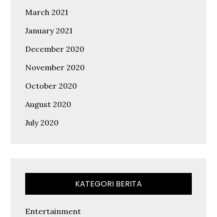
March 2021
January 2021
December 2020
November 2020
October 2020
August 2020
July 2020
KATEGORI BERITA
Entertainment