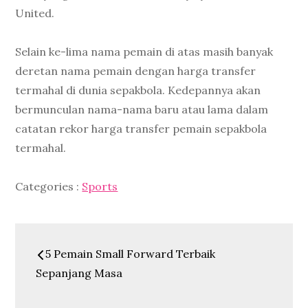
United.
Selain ke-lima nama pemain di atas masih banyak
deretan nama pemain dengan harga transfer
termahal di dunia sepakbola. Kedepannya akan
bermunculan nama-nama baru atau lama dalam
catatan rekor harga transfer pemain sepakbola
termahal.
Categories
Categories :
Sports
:
Post
5 Pemain Small Forward Terbaik
navigation
Sepanjang Masa