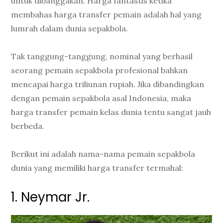
untuk dibanggakan. Harga fantastis ketika
membahas harga transfer pemain adalah hal yang
lumrah dalam dunia sepakbola.
Tak tanggung-tanggung, nominal yang berhasil
seorang pemain sepakbola profesional bahkan
mencapai harga triliunan rupiah. Jika dibandingkan
dengan pemain sepakbola asal Indonesia, maka
harga transfer pemain kelas dunia tentu sangat jauh
berbeda.
Berikut ini adalah nama-nama pemain sepakbola
dunia yang memiliki harga transfer termahal:
1. Neymar Jr.