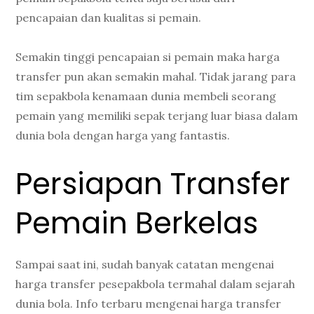
pencapaian dan kualitas si pemain.
Semakin tinggi pencapaian si pemain maka harga
transfer pun akan semakin mahal. Tidak jarang para
tim sepakbola kenamaan dunia membeli seorang
pemain yang memiliki sepak terjang luar biasa dalam
dunia bola dengan harga yang fantastis.
Persiapan Transfer
Pemain Berkelas
Sampai saat ini, sudah banyak catatan mengenai
harga transfer pesepakbola termahal dalam sejarah
dunia bola. Info terbaru mengenai harga transfer