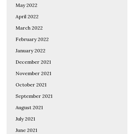
May 2022
April 2022
March 2022
February 2022
January 2022
December 2021
November 2021
October 2021
September 2021
August 2021
July 2021
June 2021