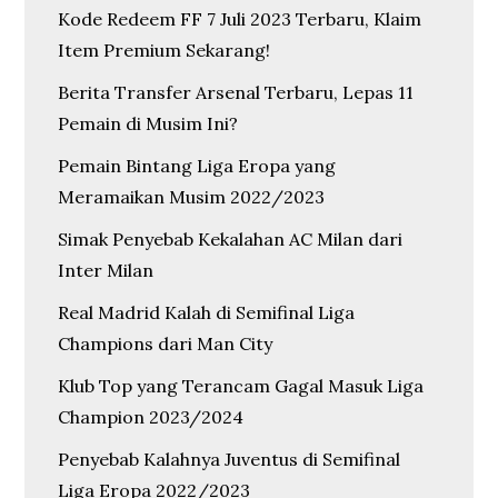
Kode Redeem FF 7 Juli 2023 Terbaru, Klaim
Item Premium Sekarang!
Berita Transfer Arsenal Terbaru, Lepas 11
Pemain di Musim Ini?
Pemain Bintang Liga Eropa yang
Meramaikan Musim 2022/2023
Simak Penyebab Kekalahan AC Milan dari
Inter Milan
Real Madrid Kalah di Semifinal Liga
Champions dari Man City
Klub Top yang Terancam Gagal Masuk Liga
Champion 2023/2024
Penyebab Kalahnya Juventus di Semifinal
Liga Eropa 2022/2023