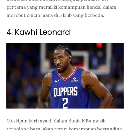
pertama yang memiliki kemampuan handal dalam
merebut cincin juara di 3 klub yang berbeda.
4. Kawhi Leonard
Meskipun karirnya di dalam dunia NBA masih
tergolong baru, akan tetapi kemampuan bertanding