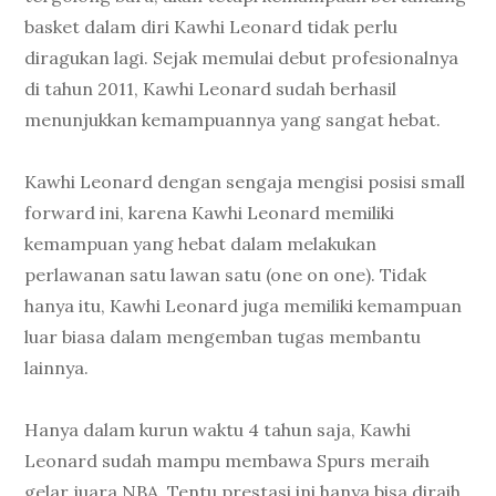
basket dalam diri Kawhi Leonard tidak perlu
diragukan lagi. Sejak memulai debut profesionalnya
di tahun 2011, Kawhi Leonard sudah berhasil
menunjukkan kemampuannya yang sangat hebat.
Kawhi Leonard dengan sengaja mengisi posisi small
forward ini, karena Kawhi Leonard memiliki
kemampuan yang hebat dalam melakukan
perlawanan satu lawan satu (one on one). Tidak
hanya itu, Kawhi Leonard juga memiliki kemampuan
luar biasa dalam mengemban tugas membantu
lainnya.
Hanya dalam kurun waktu 4 tahun saja, Kawhi
Leonard sudah mampu membawa Spurs meraih
gelar juara NBA. Tentu prestasi ini hanya bisa diraih