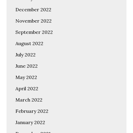
December 2022
November 2022
September 2022
August 2022
July 2022
June 2022
May 2022
April 2022
March 2022
February 2022
January 2022