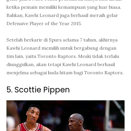
ketika pemain memiliki kemampuan yang luar biasa.
Bahkan, Kawhi Leonard juga berhasil meraih gelar
Defensive Player of the Year 2015.
Setelah berkarir di Spurs selama 7 tahun, akhirnya
Kawhi Leonard memilih untuk bergabung dengan
tim lain, yaitu Toronto Raptors. Meski tidak terlalu
diunggulkan, akan tetapi Kawhi Leonard berhasil
menjelma sebagai kuda hitam bagi Toronto Raptors.
5. Scottie Pippen