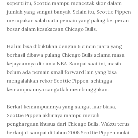
seperti itu, Scottie mampu mencetak skor dalam
jumlah yang sangat banyak. Selain itu, Scottie Pippen
merupakan salah satu pemain yang paling berperan
besar dalam kesuksesan Chicago Bulls.
Hal ini bisa dibuktikan dengan 6 cincin juara yang
berhasil dibawa pulang Chicago Bulls selama masa
kejayaannya di dunia NBA. Sampai saat ini, masih
belum ada pemain small forward lain yang bisa
mengalahkan rekor Scottie Pippen, sehingga
kemampuannya sangatlah membanggakan.
Berkat kemampuannya yang sangat luar biasa,
Scottie Pippen akhirnya mampu meraih
penghargaan khusus dari Chicago Bulls. Waktu terus
berlanjut sampai di tahun 2005 Scottie Pippen mulai