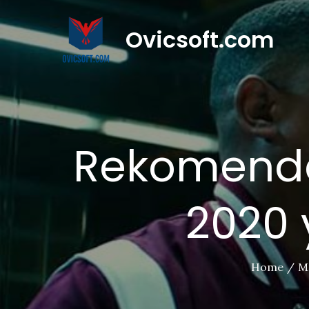
Skip
to
Ovicsoft.com
content
Rekomenda
2020 
Home
M