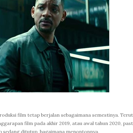
duksi film tetap berjalan sebagaimana semestinya. Teru
garapan film pada akhir 2019, atau awal tahun 2020, past
kop sedang ditutup, bagaimana menontonnya.