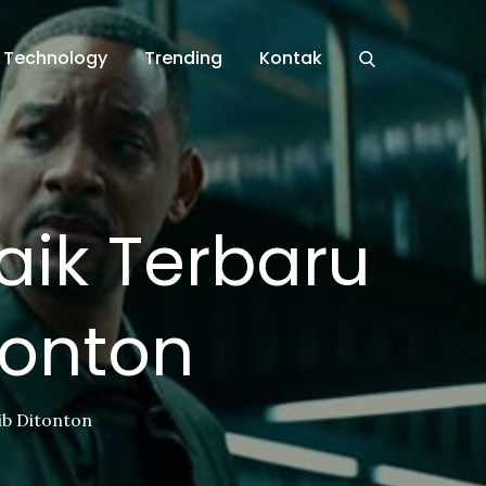
Technology
Trending
Kontak
ik Terbaru
tonton
ib Ditonton