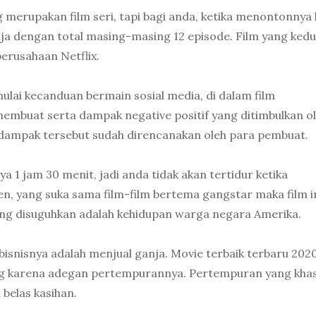
 merupakan film seri, tapi bagi anda, ketika menontonnya
aja dengan total masing-masing 12 episode. Film yang ked
perusahaan Netflix.
ulai kecanduan bermain sosial media, di dalam film
 membuat serta dampak negative positif yang ditimbulkan o
ta dampak tersebut sudah direncanakan oleh para pembuat.
nya 1 jam 30 menit, jadi anda tidak akan tertidur ketika
en, yang suka sama film-film bertema gangstar maka film i
yang disuguhkan adalah kehidupan warga negara Amerika.
bisnisnya adalah menjual ganja. Movie terbaik terbaru 2020
 karena adegan pertempurannya. Pertempuran yang khas
 belas kasihan.