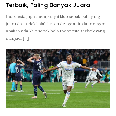
Terbaik, Paling Banyak Juara
Indonesia juga mempunyai klub sepak bola yang
juara dan tidak kalah keren dengan tim luar negeri.
Apakah ada klub sepak bola Indonesia terbaik yang
menjadi […]