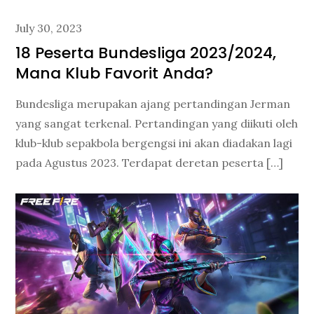
Posted
July 30, 2023
on
18 Peserta Bundesliga 2023/2024,
Mana Klub Favorit Anda?
Bundesliga merupakan ajang pertandingan Jerman
yang sangat terkenal. Pertandingan yang diikuti oleh
klub-klub sepakbola bergengsi ini akan diadakan lagi
pada Agustus 2023. Terdapat deretan peserta […]