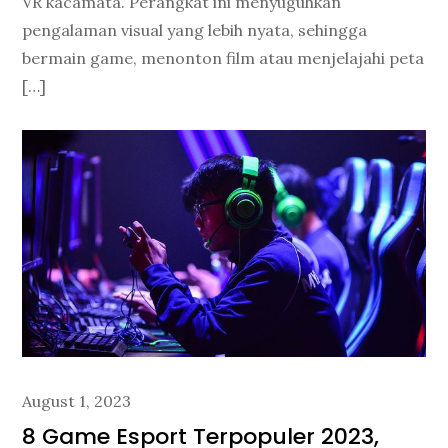
VR kacamata. Perangkat ini menyuguhkan
pengalaman visual yang lebih nyata, sehingga
bermain game, menonton film atau menjelajahi peta
[…]
Posted
August 1, 2023
on
8 Game Esport Terpopuler 2023,