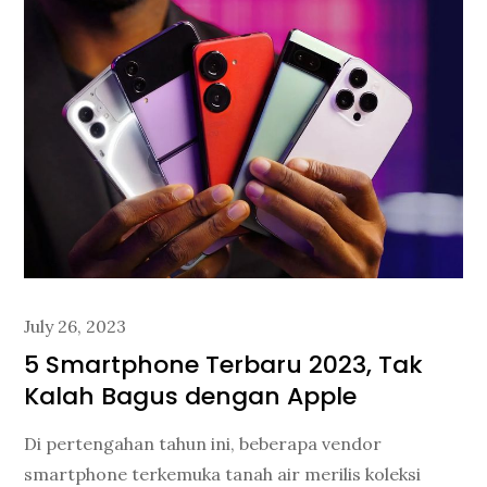
Posted
July 26, 2023
on
5 Smartphone Terbaru 2023, Tak
Kalah Bagus dengan Apple
Di pertengahan tahun ini, beberapa vendor
smartphone terkemuka tanah air merilis koleksi