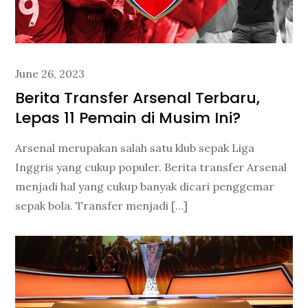
Posted
June 26, 2023
on
Berita Transfer Arsenal Terbaru,
Lepas 11 Pemain di Musim Ini?
Arsenal merupakan salah satu klub sepak Liga
Inggris yang cukup populer. Berita transfer Arsenal
menjadi hal yang cukup banyak dicari penggemar
sepak bola. Transfer menjadi […]