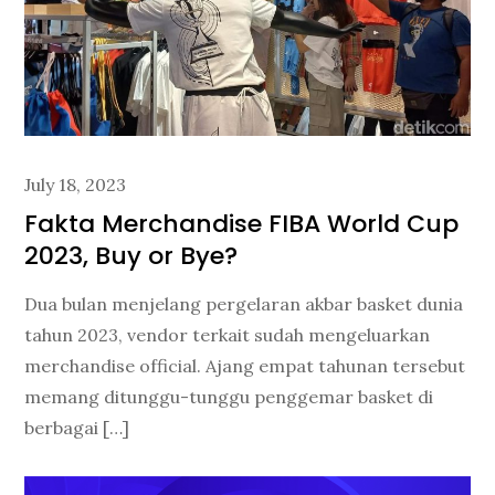
Posted
July 18, 2023
on
Fakta Merchandise FIBA World Cup
2023, Buy or Bye?
Dua bulan menjelang pergelaran akbar basket dunia
tahun 2023, vendor terkait sudah mengeluarkan
merchandise official. Ajang empat tahunan tersebut
memang ditunggu-tunggu penggemar basket di
berbagai […]