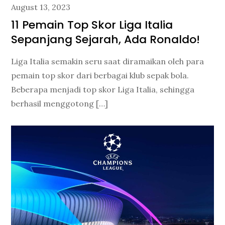
Posted
August 13, 2023
on
11 Pemain Top Skor Liga Italia
Sepanjang Sejarah, Ada Ronaldo!
Liga Italia semakin seru saat diramaikan oleh para
pemain top skor dari berbagai klub sepak bola.
Beberapa menjadi top skor Liga Italia, sehingga
berhasil menggotong […]