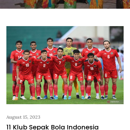
Posted
August 15, 2023
on
11 Klub Sepak Bola Indonesia