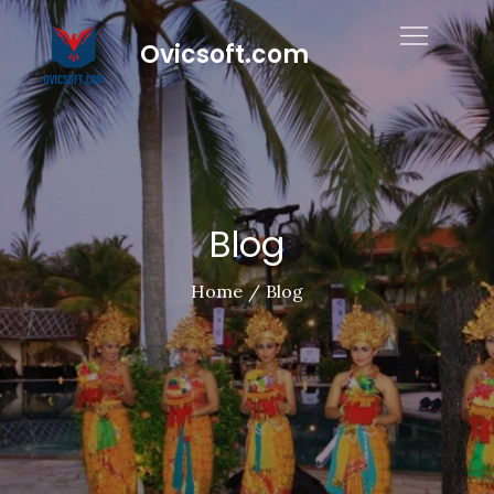
Skip
to
Ovicsoft.com
content
Blog
Home
Blog